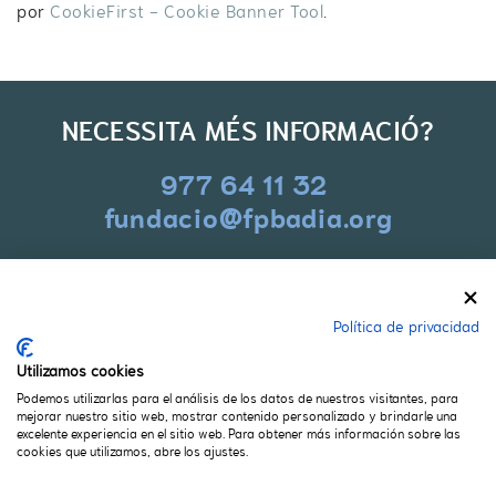
por
CookieFirst - Cookie Banner Tool
.
NECESSITA MÉS INFORMACIÓ?
977 64 11 32
fundacio@fpbadia.org
CONTACTE
Política de privacidad
Carrer Pere Badia 2-4
Utilizamos cookies
43830 Torredembarra (Tarragona)
Podemos utilizarlas para el análisis de los datos de nuestros visitantes, para
977 64 11 32
mejorar nuestro sitio web, mostrar contenido personalizado y brindarle una
excelente experiencia en el sitio web. Para obtener más información sobre las
fundacio@fpbadia.org
cookies que utilizamos, abre los ajustes.