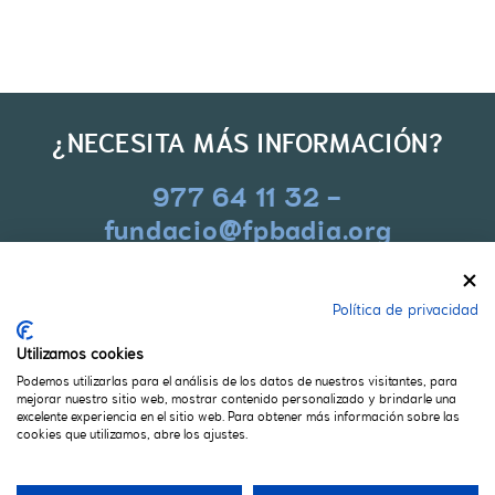
¿NECESITA MÁS INFORMACIÓN?
977 64 11 32 -
fundacio@fpbadia.org
Política de privacidad
CONTACTO
Utilizamos cookies
Carrer Pere Badia 2-4
Podemos utilizarlas para el análisis de los datos de nuestros visitantes, para
43830 Torredembarra (Tarragona)
mejorar nuestro sitio web, mostrar contenido personalizado y brindarle una
977 64 11 32
excelente experiencia en el sitio web. Para obtener más información sobre las
cookies que utilizamos, abre los ajustes.
fundacio@fpbadia.org