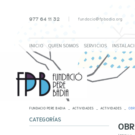
977 64 11 32
fundacio@fpbadia.org
INICIO
QUIEN SOMOS
SERVICIOS
INSTALAC
NUESTRO EQUIPO
RESIDENCIA ASISTIDA
JUNTA DE PATRONATO
CENTRO DE DIA
VOLUNTARIADO
FUNDACIO PERE BADIA
ACTIVIDADES
ACTIVIDADES
OBR
CATEGORÍAS
OBR