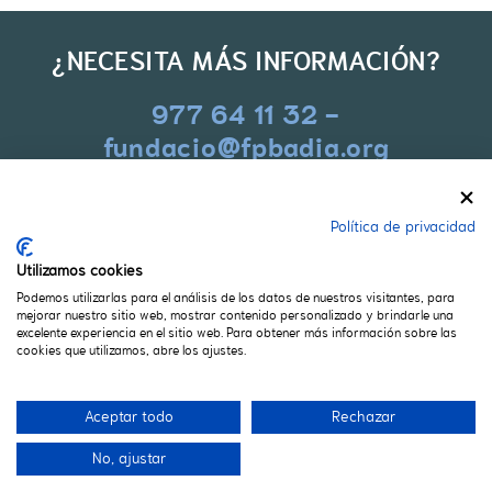
¿NECESITA MÁS INFORMACIÓN?
977 64 11 32 -
fundacio@fpbadia.org
Política de privacidad
CONTACTO
Utilizamos cookies
Carrer Pere Badia 2-4
Podemos utilizarlas para el análisis de los datos de nuestros visitantes, para
43830 Torredembarra (Tarragona)
mejorar nuestro sitio web, mostrar contenido personalizado y brindarle una
977 64 11 32
excelente experiencia en el sitio web. Para obtener más información sobre las
cookies que utilizamos, abre los ajustes.
fundacio@fpbadia.org
Aceptar todo
Rechazar
No, ajustar
POLÍTICA DE COOKIES
AVISO LEGAL
CONDICIONES
CANAL ETICO